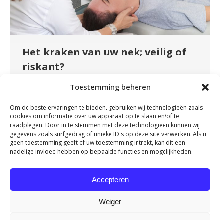
Het kraken van uw nek; veilig of
riskant?
Nieuws
By
fydeevitae
januari 10, 2024
Toestemming beheren
Het kraken van gewrichten is een veel
Om de beste ervaringen te bieden, gebruiken wij technologieën zoals
voorkomende gewoonte. We kraken onze
cookies om informatie over uw apparaat op te slaan en/of te
knokkels, vingers, tenen, rug en zelfs onze nek.
raadplegen. Door in te stemmen met deze technologieën kunnen wij
gegevens zoals surfgedrag of unieke ID's op deze site verwerken. Als u
Maar niet iedereen doet het om dezelfde reden.
geen toestemming geeft of uw toestemming intrekt, kan dit een
Sommigen van ons doen dit om de druk die we
nadelige invloed hebben op bepaalde functies en mogelijkheden.
voelen in onze schouders of nek te
verminderen of als reactie op stress. In deze
Accepteren
blog bespreken…
Weiger