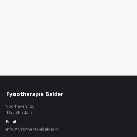
Fysiotherapie Balder
Voorhaven 125
1135 BP Edam
Email
info@fysiotherapiebalder.nl