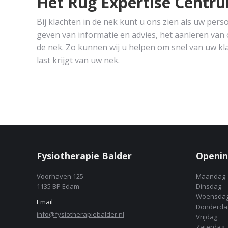
Het Rug Expertise Centru
Bij klachten in de nek kunt u ons zien als uw pers
geven van informatie en advies, het aanleren van
de nek. Zo kunnen wij u helpen om snel van uw kl
last krijgt van uw nek.
Fysiotherapie Balder
Openin
Voorhaven 125
Maandag
1135 BP Edam
Dinsdag
Woensda
Email
Donderda
info@fysiotherapiebalder.nl
Vrijdag
Zaterdag