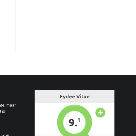
nte, maar
 is
ug bij