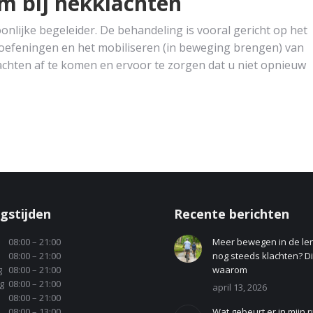
m bij nekklachten
oonlijke begeleider. De behandeling is vooral gericht op het
 oefeningen en het mobiliseren (in beweging brengen) van
achten af te komen en ervoor te zorgen dat u niet opnieuw
gstijden
Recente berichten
08:00 – 21:00
Meer bewegen in de le
08:00 – 21:00
nog steeds klachten? Dit
g
08:00 – 21:00
waarom
g
08:00 – 21:00
april 13, 2026
08:00 – 21:00
08:00 – 13:00
Wat gebeurt er in mijn r