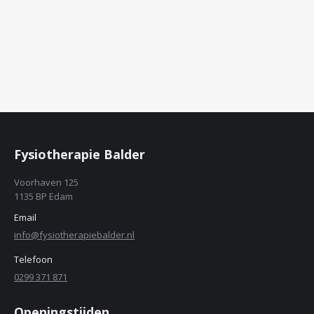
Fysiotherapie Balder
Voorhaven 125
1135 BP Edam
Email
info@fysiotherapiebalder.nl
Telefoon
0299 371 871
Openingstijden