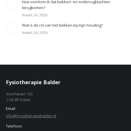
Hoe voorkom ik dat bekken- en onderrugklachten
terugkomen?
maart 24, 2026
Wat is de rol van het bekken bij mijn houding?
maart 24, 2026
Fysiotherapie Balder
Voorhaven 125
1135 BP Edam
Email
info@fysiotherapiebalder.nl
Telefoon