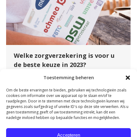
Welke zorgverzekering is voor u
de beste keuze in 2023?
Uncategorized
By
admin
december 24, 2022
Toestemming beheren
Komende week is de laatste week om te kiezen
Om de beste ervaringen te bieden, gebruiken wij technologieën zoals
voor een andere zorgverzekering of een ander
cookies om informatie over uw apparaat op te slaan en/of te
verzekeringspakket. Maar hoe weet u nu welke
raadplegen. Door in te stemmen met deze technologieën kunnen wij
gegevens zoals surfgedrag of unieke ID's op deze site verwerken. Als u
verzekering voor u de beste keuze is? Wist u
geen toestemming geeft of uw toestemming intrekt, kan dit een
dat de meeste behandelingen fysiotherapie
nadelige invloed hebben op bepaalde functies en mogelijkheden.
niet binnen het basispakket vallen? Wij leggen
graag aan u uit hoe u het beste
Accepteren