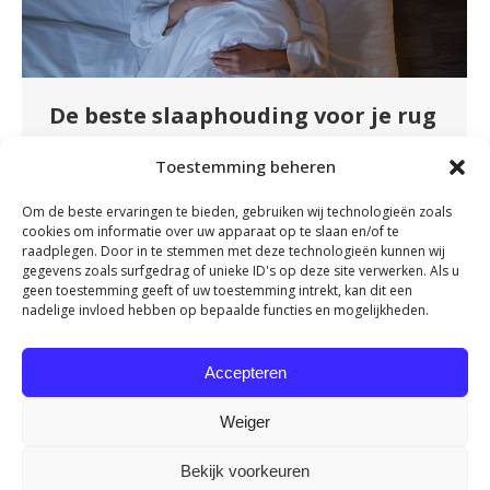
De beste slaaphouding voor je rug
en nek
Toestemming beheren
Nieuws
By
admin
november 16, 2023
Om de beste ervaringen te bieden, gebruiken wij technologieën zoals
Nu veel mensen zo veel mogelijk vanuit huis
cookies om informatie over uw apparaat op te slaan en/of te
werken, wordt er veel aandacht besteed aan de
raadplegen. Door in te stemmen met deze technologieën kunnen wij
gegevens zoals surfgedrag of unieke ID's op deze site verwerken. Als u
juiste werkhouding. Maar sta jij er wel eens bij
geen toestemming geeft of uw toestemming intrekt, kan dit een
stil dat je gemiddeld ongeveer net zo lang
nadelige invloed hebben op bepaalde functies en mogelijkheden.
achter je bureau zit als dat je in je bed ligt? Tijd
om eens stil te staan bij je slaaphouding. Want
Accepteren
een…
Weiger
Bekijk voorkeuren