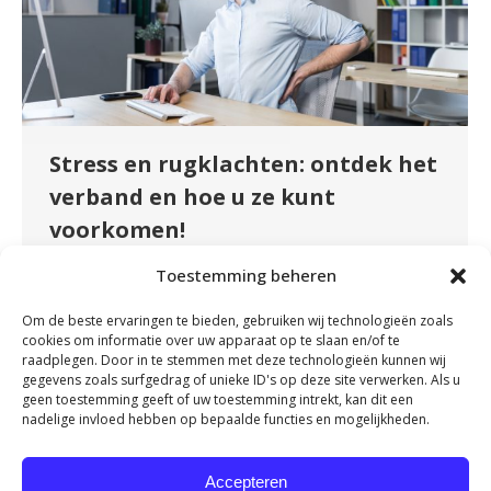
Stress en rugklachten: ontdek het
verband en hoe u ze kunt
voorkomen!
Nieuws
By
fydeevitae
februari 8, 2024
Toestemming beheren
In deze samenleving zijn stress en rugklachten
Om de beste ervaringen te bieden, gebruiken wij technologieën zoals
twee problemen waar velen van ons ervaring
cookies om informatie over uw apparaat op te slaan en/of te
mee hebben. Wist u dat stress en lichamelijke
raadplegen. Door in te stemmen met deze technologieën kunnen wij
gegevens zoals surfgedrag of unieke ID's op deze site verwerken. Als u
klachten met elkaar verband houden? 57
geen toestemming geeft of uw toestemming intrekt, kan dit een
procent van de Nederlanders geeft aan wel
nadelige invloed hebben op bepaalde functies en mogelijkheden.
eens lichamelijke klachten te ondervinden door
stress. In deze blog zijn wij op zoek gegaan
Accepteren