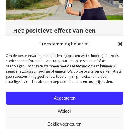
Het positieve effect van een
warming-up op uw lichaam
Toestemming beheren
Nieuws
By
fydeevitae
februari 8, 2024
Om de beste ervaringen te bieden, gebruiken wij technologieën zoals
Hoeveel tijd neemt u voor uw workout of
cookies om informatie over uw apparaat op te slaan en/of te
training? Tegenwoordig zijn we vaak gehaast
raadplegen. Door in te stemmen met deze technologieën kunnen wij
gegevens zoals surfgedrag of unieke ID's op deze site verwerken. Als u
en lijken we nergens meer echt de tijd voor te
geen toestemming geeft of uw toestemming intrekt, kan dit een
nemen. Terwijl u eet, bent u misschien bezig op
nadelige invloed hebben op bepaalde functies en mogelijkheden.
uw laptop; tijdens het opvouwen van de was
bent u aan het bellen en soms stuurt u zelfs e-
Accepteren
mails vanaf uw telefoon…
Weiger
Bekijk voorkeuren